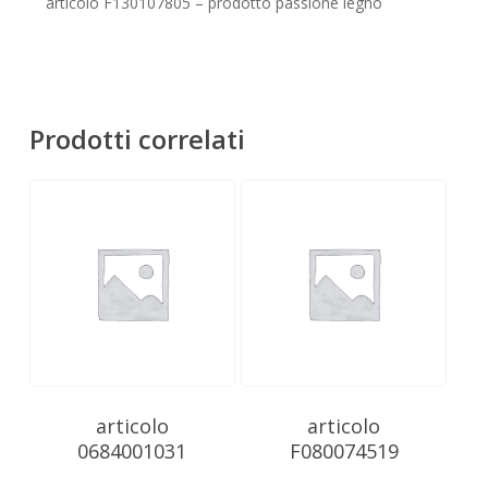
Nessun prodotto nel carrello.
articolo F130107805 – prodotto passione legno
Go To Shop
Prodotti correlati
articolo
articolo
0684001031
F080074519