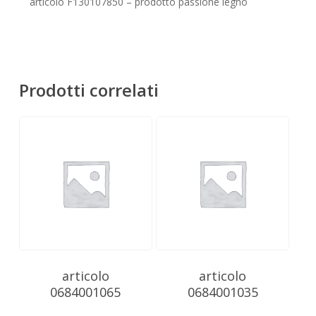
Nessun prodotto nel carrello.
articolo F130107850 – prodotto passione legno
Go To Shop
Prodotti correlati
articolo
articolo
0684001065
0684001035