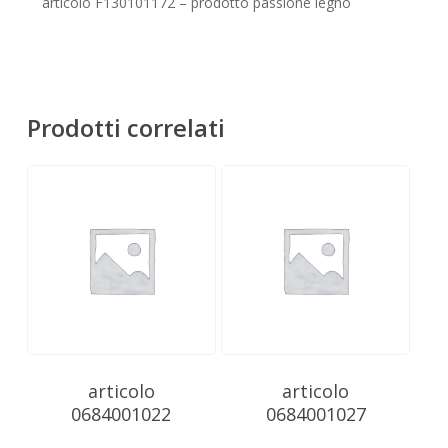
Nessun prodotto nel carrello.
articolo F130101172 – prodotto passione legno
Go To Shop
Prodotti correlati
articolo
articolo
0684001022
0684001027