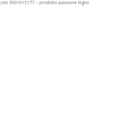
icolo 9501015177 – prodotto passione legno
Nessun prodotto nel carrello.
Go To Shop