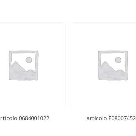
rticolo 0684001022
articolo F08007452
Subtotale: