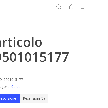
search
Menu
Close
Cart
articolo
9501015177
D:
9501015177
egoria:
Guide
escrizione
Recensioni (0)