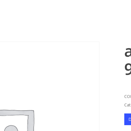
Cart
CO
Cat
D