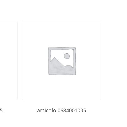
5
articolo 0684001035
$
0.00