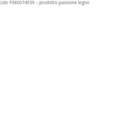
icolo F080074539 – prodotto passione legno
Nessun prodotto nel carrello.
Go To Shop