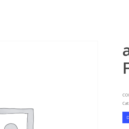
Cart
CO
Cat
D