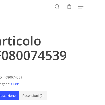
search
Menu
Close
Cart
articolo
F080074539
D:
F080074539
egoria:
Guide
escrizione
Recensioni (0)