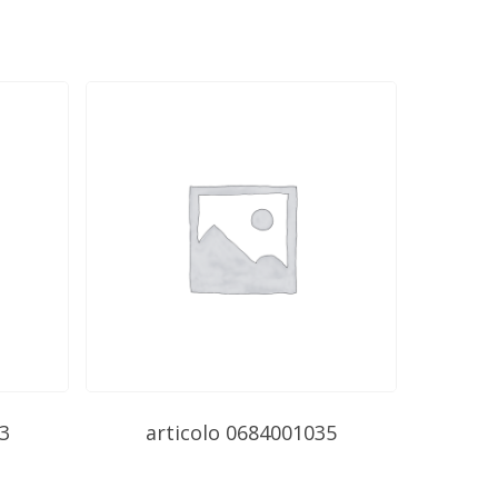
3
articolo 0684001035
$
0.00