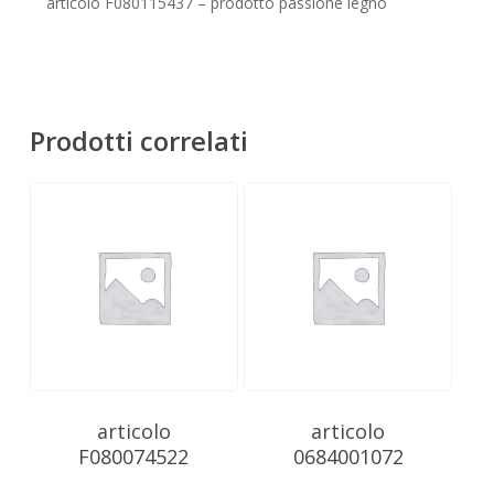
Nessun prodotto nel carrello.
articolo F080115437 – prodotto passione legno
Go To Shop
Prodotti correlati
articolo
articolo
F080074522
0684001072