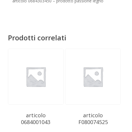
Nessun prodotto nel carrello.
articolo 0684303450 – prodotto passione legno
Go To Shop
Prodotti correlati
articolo
articolo
0684001043
F080074525