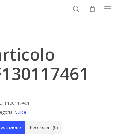
search
Menu
Close
Cart
articolo
F130117461
D:
F130117461
egoria:
Guide
escrizione
Recensioni (0)