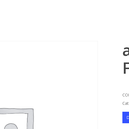
Cart
CO
Cat
D