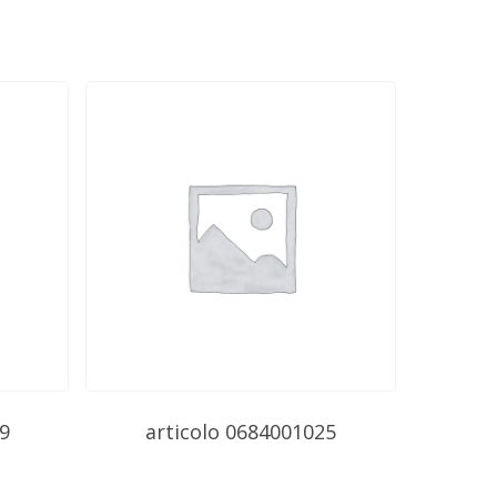
9
articolo 0684001025
$
0.00