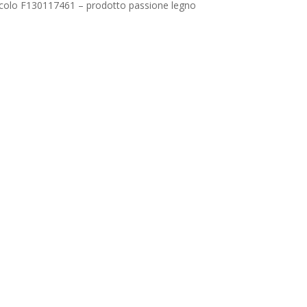
icolo F130117461 – prodotto passione legno
Nessun prodotto nel carrello.
Go To Shop